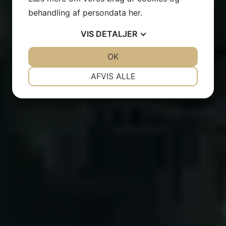
behandling af persondata
her
.
BOOK ET BORD
KONTAKT OS
VIS
DETALJER
JA
NEJ
OK
JA
NEJ
614 reviews
NØDVENDIGE
PRÆFERENCER
AFVIS ALLE
JA
NEJ
JA
NEJ
MARKETING
STATISTIK