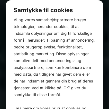
Samtykke til cookies
Vi og vores samarbejdspartnere bruger
teknologier, herunder cookies, til at
indsamle oplysninger om dig til forskellige
formål, herunder: Tilpasning af annoncering,
bedre brugeroplevelse, funktionalitet,
GRILLSTEGTE BØFFER OG
statistik og marketing. Disse oplysninger
kan blive delt med annoncerings- og
MADOPLEVELSER I SÆRKLASSE VED
analysepartnere, som kan kombinere dem
RESTAURANT LIMFJORDEN I NYKØBING
med data, du tidligere har givet dem eller
de har indsamlet gennem din brug af deres
MORS
tjenester. Ved at klikke på 'OK' giver du
samtykke til disse formål.
Restaurant Limfjorden er både en hyggelig
restaurant og et populært spisested i Nykøbing
Læs mere om vores brug af cookies og
Mors – centralt placeret i byen tæt på havnen.