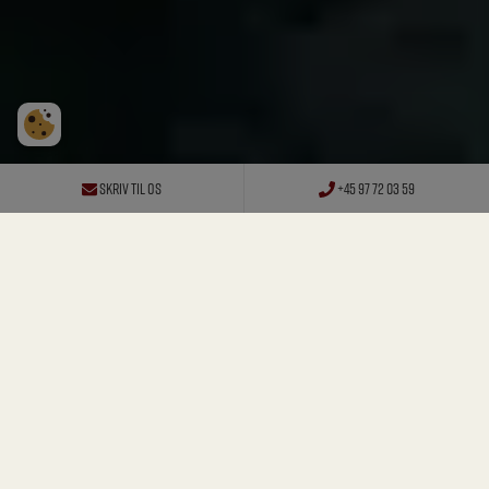
SKRIV TIL OS
+45 97 72 03 59
MØRE BØFFER
ELLER
HYGGELIG SELSKABSMENU
?