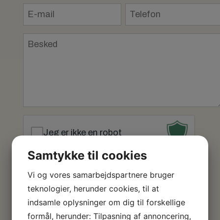
E-
Telefon
mail
*
*
Besked
*
Jeg er ikke en robot
Samtykke til cookies
Vi og vores samarbejdspartnere bruger
Bemærk:
Der kan ikke bestilles bord via
teknologier, herunder cookies, til at
kontaktformulaen.
indsamle oplysninger om dig til forskellige
formål, herunder: Tilpasning af annoncering,