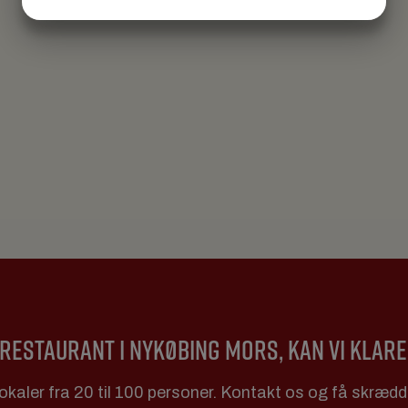
JA
NEJ
JA
NEJ
MARKETING
STATISTIK
RESTAURANT I NYKØBING MORS, KAN VI KLARE
okaler fra 20 til 100 personer. Kontakt os og få skræd