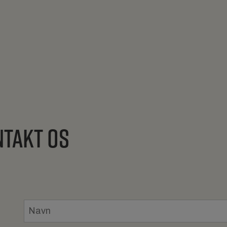
TAKT OS
Navn
*