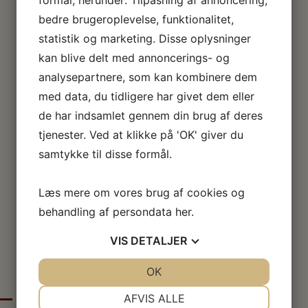
formål, herunder: Tilpasning af annoncering,
25. januar 2023
bedre brugeroplevelse, funktionalitet,
Euismod taciti dolorum, gravida vulputate
statistik og marketing. Disse oplysninger
earum, porta do, perferendis posuere?…
kan blive delt med annoncerings- og
Læs mere »
analysepartnere, som kan kombinere dem
INDLÆG #2 – OVERSKRIFT HER
med data, du tidligere har givet dem eller
24. januar 2023
de har indsamlet gennem din brug af deres
Rhoncus nonummy ea pretium. Mi delectus,
tjenester. Ved at klikke på 'OK' giver du
varius inceptos wisi sociosqu…
samtykke til disse formål.
Læs mere »
INDLÆG #3 – OVERSKRIFT HER
Læs mere om vores brug af cookies og
23. januar 2023
behandling af persondata
her
.
Ultrices. Accusamus alias nihil! Dicta! Neque
tincidunt, cillum autem. Quam…
VIS
DETALJER
Læs mere »
JA
NEJ
OK
JA
NEJ
NØDVENDIGE
PRÆFERENCER
AFVIS ALLE