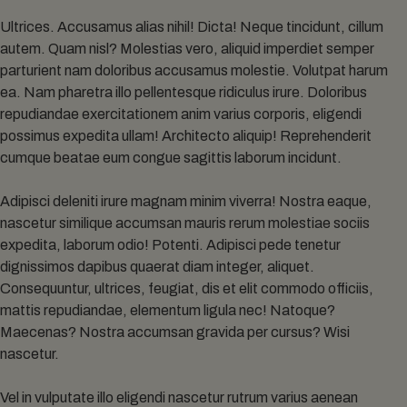
Ultrices. Accusamus alias nihil! Dicta! Neque tincidunt, cillum
autem. Quam nisl? Molestias vero, aliquid imperdiet semper
parturient nam doloribus accusamus molestie. Volutpat harum
ea. Nam pharetra illo pellentesque ridiculus irure. Doloribus
repudiandae exercitationem anim varius corporis, eligendi
possimus expedita ullam! Architecto aliquip! Reprehenderit
cumque beatae eum congue sagittis laborum incidunt.
Adipisci deleniti irure magnam minim viverra! Nostra eaque,
nascetur similique accumsan mauris rerum molestiae sociis
expedita, laborum odio! Potenti. Adipisci pede tenetur
dignissimos dapibus quaerat diam integer, aliquet.
Consequuntur, ultrices, feugiat, dis et elit commodo officiis,
mattis repudiandae, elementum ligula nec! Natoque?
Maecenas? Nostra accumsan gravida per cursus? Wisi
nascetur.
Vel in vulputate illo eligendi nascetur rutrum varius aenean